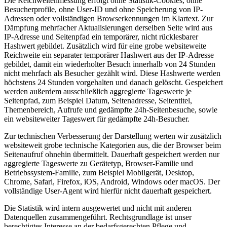
Die Reichweitenmessung erfolgt ohne Statistik-Cookies, ohne
Besucherprofile, ohne User-ID und ohne Speicherung von IP-
Adressen oder vollständigen Browserkennungen im Klartext. Zur
Dämpfung mehrfacher Aktualisierungen derselben Seite wird aus
IP-Adresse und Seitenpfad ein temporärer, nicht rücklesbarer
Hashwert gebildet. Zusätzlich wird für eine grobe websiteweite
Reichweite ein separater temporärer Hashwert aus der IP-Adresse
gebildet, damit ein wiederholter Besuch innerhalb von 24 Stunden
nicht mehrfach als Besucher gezählt wird. Diese Hashwerte werden
höchstens 24 Stunden vorgehalten und danach gelöscht. Gespeichert
werden außerdem ausschließlich aggregierte Tageswerte je
Seitenpfad, zum Beispiel Datum, Seitenadresse, Seitentitel,
Themenbereich, Aufrufe und gedämpfte 24h-Seitenbesuche, sowie
ein websiteweiter Tageswert für gedämpfte 24h-Besucher.
Zur technischen Verbesserung der Darstellung werten wir zusätzlich
websiteweit grobe technische Kategorien aus, die der Browser beim
Seitenaufruf ohnehin übermittelt. Dauerhaft gespeichert werden nur
aggregierte Tageswerte zu Gerätetyp, Browser-Familie und
Betriebssystem-Familie, zum Beispiel Mobilgerät, Desktop,
Chrome, Safari, Firefox, iOS, Android, Windows oder macOS. Der
vollständige User-Agent wird hierfür nicht dauerhaft gespeichert.
Die Statistik wird intern ausgewertet und nicht mit anderen
Datenquellen zusammengeführt. Rechtsgrundlage ist unser
berechtigtes Interesse an der bedarfsgerechten Pflege und